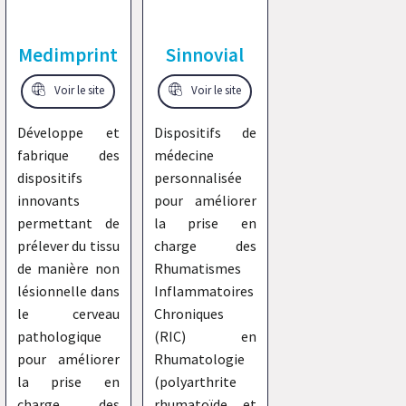
Medimprint
Sinnovial
Voir le site
Voir le site
Développe et
Dispositifs de
fabrique des
médecine
dispositifs
personnalisée
innovants
pour améliorer
permettant de
la prise en
prélever du tissu
charge des
de manière non
Rhumatismes
lésionnelle dans
Inflammatoires
le cerveau
Chroniques
pathologique
(RIC) en
pour améliorer
Rhumatologie
la prise en
(polyarthrite
charge des
rhumatoïde et