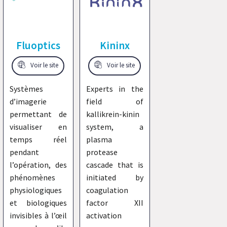
Fluoptics
Kininx
Voir le site
Voir le site
Systèmes
Experts in the
d’imagerie
field of
permettant de
kallikrein-kinin
visualiser en
system, a
temps réel
plasma
pendant
protease
l’opération, des
cascade that is
phénomènes
initiated by
physiologiques
coagulation
et biologiques
factor XII
invisibles à l’œil
activation