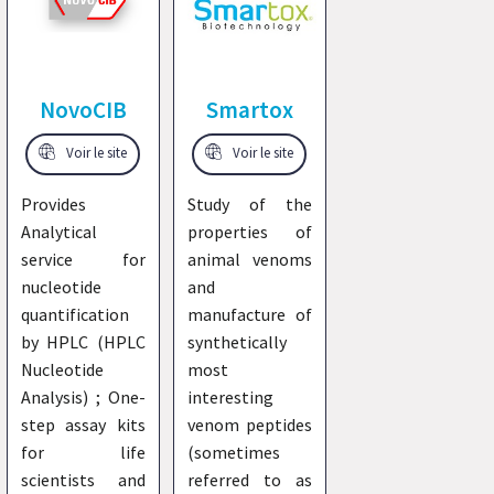
NovoCIB
Smartox
Voir le site
Voir le site
Provides
Study of the
Analytical
properties of
service for
animal venoms
nucleotide
and
quantification
manufacture of
by HPLC (HPLC
synthetically
Nucleotide
most
Analysis) ; One-
interesting
step assay kits
venom peptides
for life
(sometimes
scientists and
referred to as