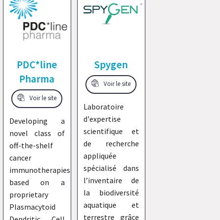
PDC*line
Spygen
Pharma
Voir le site
Voir le site
Laboratoire
d'expertise
Developing a
scientifique et
novel class of
de recherche
off-the-shelf
appliquée
cancer
spécialisé dans
immunotherapies
l’inventaire de
based on a
la biodiversité
proprietary
aquatique et
Plasmacytoid
terrestre grâce
Dendritic Cell