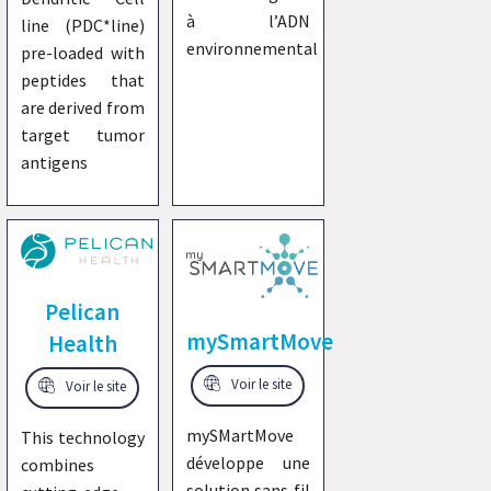
à l’ADN
line (PDC*line)
environnemental
pre-loaded with
peptides that
are derived from
target tumor
antigens
Pelican
mySmartMove
Health
Voir le site
Voir le site
mySMartMove
This technology
développe une
combines
solution sans fil