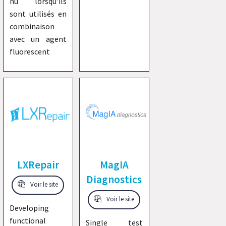
nu lorsqu’ils
sont utilisés en
combinaison
avec un agent
fluorescent
LXRepair
MagIA
Diagnostics
Voir le site
Voir le site
Developing
functional
Single test