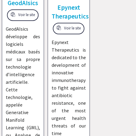
GeodAIsics
Epynext
Voir le site
Therapeutics
GeodAIsics
Voir le site
développe des
Epynext
logiciels
Therapeutics is
médicaux basés
dedicated to the
sur sa propre
development of
technologie
innovative
d’intelligence
immunotherapy
artificielle.
to fight against
Cette
antibiotic
technologie,
resistance, one
appelée
of the most
Generative
urgent health
Manifold
threats of our
Learning (GML),
time
ou Analyse de