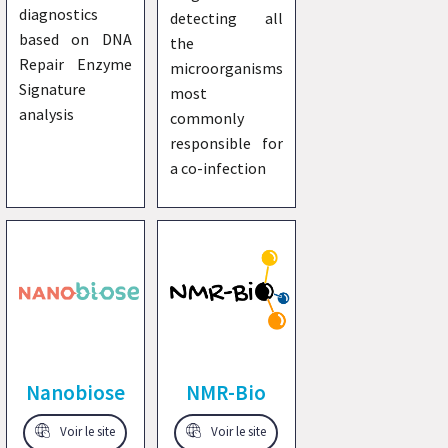
diagnostics
detecting all
based on DNA
the
Repair Enzyme
microorganisms
Signature
most
analysis
commonly
responsible for
a co-infection
Nanobiose
NMR-Bio
Voir le site
Voir le site