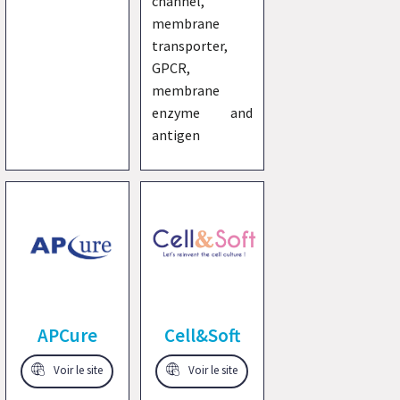
channel,
membrane
transporter,
GPCR,
membrane
enzyme and
antigen
APCure
Cell&Soft
Voir le site
Voir le site