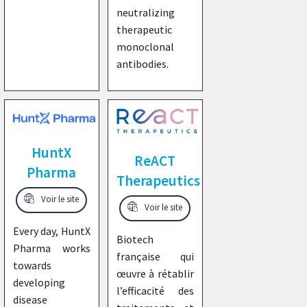
neutralizing
therapeutic
monoclonal
antibodies.
HuntX
ReACT
Pharma
Therapeutics
Voir le site
Voir le site
Every day, HuntX
Biotech
Pharma works
française qui
towards
œuvre à rétablir
developing
l’efficacité des
disease