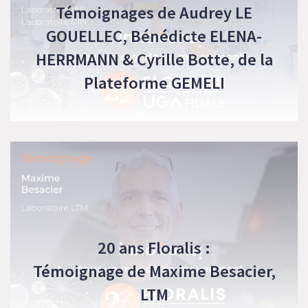
Témoignages de Audrey LE
GOUELLEC, Bénédicte ELENA-
HERRMANN & Cyrille Botte, de la
Plateforme GEMELI
Découvrez les témoignages des responsables
scientifiques des 3 plateaux de la Plateforme
GEMELI
VOIR LE PROJET
20 ans Floralis :
Témoignage de Maxime Besacier,
LTM