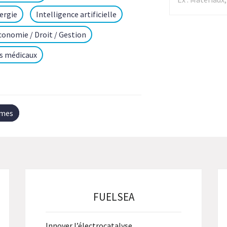
ergie
Intelligence artificielle
conomie / Droit / Gestion
fs médicaux
rmes
FUELSEA
Innover l’électrocatalyse