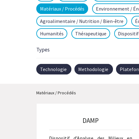
Matériaux / Procédés
Environnement / Én
Agroalimentaire / Nutrition / Bien-être
É
Humanités
Thérapeutique
Dispositi
Types
Technologie
Methodologie
Platefo
Matériaux / Procédés
DAMP
Dispositif d’Analyse des Milieux en