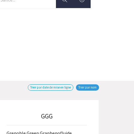
Trier par date de mise en ligne
Trier par nom
GGG
Grenoble Green Graphenofluide