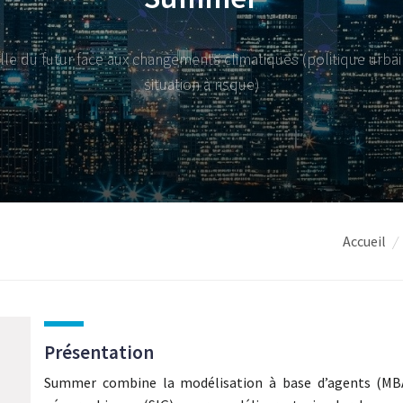
ille du futur face aux changements climatiques (politique urbai
situation à risque)
-
Accueil
/
Présentation
Summer combine la modélisation à base d’agents (MBA