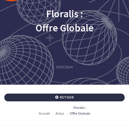
Floralis :
Offre Globale
-
02/07/2024
RETOUR
Floralis :
Accueil
/
Actus
/
Offre Globale