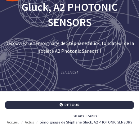
Gluck, A2 PHOTONIC
SENSORS
Découvrez le témoignage de Stéphane Gluck, fondateur de la
société A2 Photonic Sensors !
28/11/2024
RETOUR
20 ans Floralis :
Accueil
/
Actus
/
témoignage de Stéphane Gluck, A2 PHOTONIC SENSORS