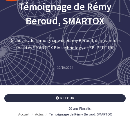
Témoignage de Rémy
Beroud, SMARTOX
Découvrez le témoignage de Rémy Beroud, dirigeant des
sociétés SMARTOX Biotechnology et SB-PEPTIDE
10/10/2024
RETOUR
20 ans Floralis :
Accueil
/
Actus
/
Témoignage de Rémy Beroud, SMARTOX