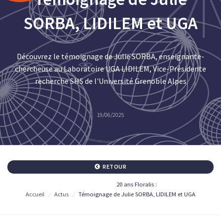
SORBA, LIDILEM et UGA
Découvrez le témoignage de Julie SORBA, enseignante-
chercheuse au Laboratoire UGA LIDILEM, Vice-Présidente
recherche SHS de l'Université Grenoble Alpes
19/06/2025
RETOUR
20 ans Floralis :
Accueil
/
Actus
/
Témoignage de Julie SORBA, LIDILEM et UGA